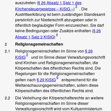
auszutreten (
§ 26 Absatz 1 Satz 1 des
3
Kirchensteuergesetzes –
KiStG –
)
. Die
Austrittserklärung ist beim zuständigen Standesamt
persönlich zur Niederschrift abzugeben oder in
öffentlich beglaubigter Form einzureichen. Sie darf
keine Bedingungen oder Zusätze enthalten (
§ 26
4
Absatz 1 Satz 2 KiStG
)
.
2
Religionsgemeinschaften
2.1
Religionsgemeinschaften im Sinne von
§ 26
5
KiStG
und im Sinne dieser Verwaltungsvorschrift
sind Kirchen und Religionsgemeinschaften, die
Körperschaften des öffentlichen Rechts sind. Die
Regelungen für die Religionsgemeinschaften
6
gelten nach
§ 29 KiStG
entsprechend für die
Weltanschauungsgemeinschaften, sofern diese
Körperschaften des öffentlichen Rechts sind.
2.2
Die Verleihung der Körperschaftsrechte an weitere
Religionsgemeinschaften im Sinne dieser
Verwaltungsvorschrift wird vom Kultusministerium