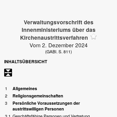
Verwaltungsvorschrift des
Innenministeriums über das
Kirchenaustrittsverfahren
Vom 2. Dezember 2024
(GABl. S. 811)
INHALTSÜBERSICHT
1
Allgemeines
2
Religionsgemeinschaften
3
Persönliche Voraussetzungen der
austrittswilligen Personen
3.1
Geschäftsfähige Personen und Vertretung