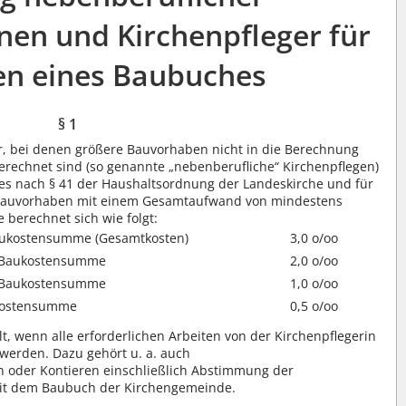
nen und Kirchenpfleger für
en eines Baubuches
§ 1
r, bei denen größere Bauvorhaben nicht in die Berechnung
rechnet sind (so genannte „nebenberufliche“ Kirchenpflegen)
es nach § 41 der Haushaltsordnung der Landeskirche und für
Bauvorhaben mit einem Gesamtaufwand von mindestens
 berechnet sich wie folgt:
Baukostensumme (Gesamtkosten)
3,0 o/oo
r Baukostensumme
2,0 o/oo
r Baukostensumme
1,0 o/oo
ukostensumme
0,5 o/oo
t, wenn alle erforderlichen Arbeiten von der Kirchenpflegerin
 werden. Dazu gehört u. a. auch
oder Kontieren einschließlich Abstimmung der
 mit dem Baubuch der Kirchengemeinde.