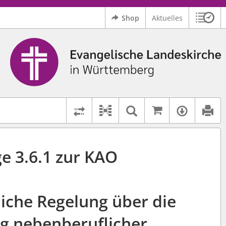
Shop
Aktuelles
Sitzu
Logo Ev. Landeskirche in Württemberg
 findet auch: "Pfarrerinitiative" oder "Pfarrerausschuss".
serer Hilfe.
Auf kirchenr
Textsuche im D
Verfüg
Dokument-Beziehungen
Rechtsstände vergleichen
e 3.6.1 zur KAO
liche Regelung über die
g nebenberuflicher