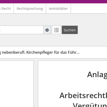
s Recht
Rechtsprechung
Amtsblätter
Suche mit Platzhalter "*", Bsp. Pfarrer*,
Suchen
Weitere Suchoperatoren finden Sie in un
enberufl. Kirchenpfleger für das Führen eines Baubuches
Anlag
Arbeitsrecht
Vergütun