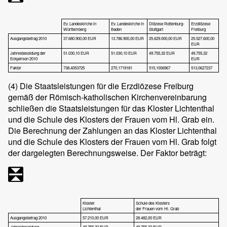
Ev. Landeskirche in
Ev. Landeskirche in
Diözese Rottenburg-
Erzdiözese
Württemberg
Baden
Stuttgart
Freiburg
Ausgangsbetrag 2010
37.680.900,00 EUR
13.786.900,00 EUR
25.629.000,00 EUR
25.527.600,00
EUR
Jahresbesoldung der
51.030,10 EUR
51.030,10 EUR
49.755,32 EUR
49.755,32
Eckperson 2010
EUR
Faktor
738,4053725
270,1719181
515,1006967
513,0627237
(4)
Die Staatsleistungen für die Erzdiözese Freiburg
gemäß der Römisch-katholischen Kirchenvereinbarung
schließen die Staatsleistungen für das Kloster Lichtenthal
und die Schule des Klosters der Frauen vom Hl. Grab ein.
Die Berechnung der Zahlungen an das Kloster Lichtenthal
und die Schule des Klosters der Frauen vom Hl. Grab folgt
der dargelegten Berechnungsweise. Der Faktor beträgt:
Kloster
Schule des Klosters
Lichtenthal
der Frauen vom Hl. Grab
Ausgangsbetrag 2010
57.210,00 EUR
28.482,00 EUR
Jahresbesoldung
49.755,32 EUR
49.755,32 EUR