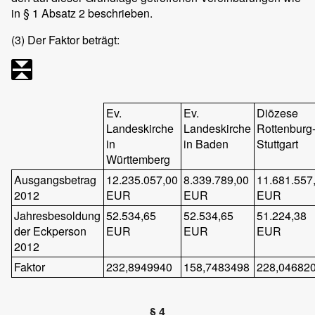
in § 1 Absatz 2 beschrieben.
(3)
Der Faktor beträgt:
Ev.
Ev.
Diözese
Landeskirche
Landeskirche
Rottenburg
in
in Baden
Stuttgart
Württemberg
Ausgangsbetrag
12.235.057,00
8.339.789,00
11.681.557
2012
EUR
EUR
EUR
Jahresbesoldung
52.534,65
52.534,65
51.224,38
der Eckperson
EUR
EUR
EUR
2012
Faktor
232,8949940
158,7483498
228,04682
§ 4