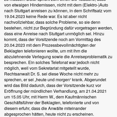
von etwaigen Hindernissen, nicht mit dem (Elektro-)Auto
nach Stuttgart anreisen zu können, in dem Schriftsatz vom
19.04.2023 keine Rede war. Es ist aber nicht
nachvollziehbar, dass solche Probleme, so sie denn
bestehen, nicht zur Begründung dafür vorgetragen werden,
dass eine Anreise nach Stuttgart unmöglich sei. Hinzu
kommt, dass der Vorsitzende noch am Vormittag des
20.04.2023 mit dem Prozessbevollmächtigten der
Beklagten telefonieren wollte, um mit ihm die
abzulehnende Verlegung sowie die Anreiseproblematik zu
besprechen. Ein solches Telefonat war jedoch nicht
möglich, weil vom Sekretariat mitgeteilt wurde,
Rechtsanwalt Dr. S. sei diese Woche nicht mehr zu
sprechen, er sei „heute und morgen“ krank. Abgerundet
wird das Bild dadurch, dass der Vorsitzende kurz vor
Eröffnung der mündlichen Verhandlung, am 21.04.2021
um 15.05 Uhr, mit Herrn W., dem Kaufmännischen
Geschäftsführer der Beklagten, telefonierte und von
diesem erfuhr, dass die Anwälte miteinander
abgesprochen hätten, heute nicht zu erscheinen.