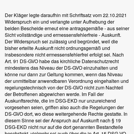
Der Kläger legte daraufhin mit Schriftsatz vom 22.10.2021
Widerspruch ein und verlangte unter Aufhebung der
beiden Bescheide erneut eine antragsgemäße - aus seiner
Sicht vollständige und ermessensfehlerfreie - Auskunft.
Der Widerspruch sei zulässig und begründet, weil die
bisher erteilte Auskunft nicht ordnungsgemäß und
insbesondere nicht ermessensfehlerfrei erfolgt sei. Nach
Art. 91 DS-GVO habe das kirchliche Datenschutzrecht
mindestens das Niveau der DS-GVO einzuhalten und
könne nur dann zur Geltung kommen, wenn das Niveau
der unmittelbar anwendbaren Verordnung eingehalten und
regelungstechnisch von der DS-GVO nicht zum Nachteil
der Betroffenen abgewichen werde. Im Fall der
Auskunftsrechte, die im DSG-EKD nur unzureichend
vorgesehen seien, griffen also auch die Regelungen der
DS-GVO dort, wo diese weitergehende Rechte gestatte. In
diesem Sinne sei der Anspruch auf Auskunft nach § 19
DSG-EKD nicht nur auf die dort genannten Bestandteile
beschränkt, vielmehr sei auch über die in Art. 15 DSG-VO