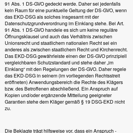
91 Abs. 1 DS-GVO gedeckt werde. Daher sei jedenfalls
kein Raum für eine punktuelle Geltung der DS-GVO, wenn
das EKD-DSG als solches insgesamt mit der
Datenschutzgrundverordnung im Einklang stehe. Bei Art.
91 Abs. 1 DS-GVO handele es sich um keine reguläre
Öffnungsklausel und auch das Verhältnis zwischen
Unionsrecht und staatlichem nationalen Recht sei ein
anderes als zwischen staatlichem Recht und Kirchenrecht.
Das EKD-DSG gewährleiste einen der DS-GVO prinzipiell
vergleichbaren Schutzstandard und stehe daher „im
Einklang“ mit den Regelungen der DS-GVO. Daher regele
das EKD-DSG in seinem (im vorliegenden Rechtsstreit
eröffneten) Anwendungsbereich die Rechte des Klägers
bzw. des Betroffenen abschließend. Ein Anspruch auf
Kopien und/oder ergänzende Mitteilung geeigneter
Garantien stehe dem Kläger gemäß § 19 DSG-EKD nicht
zu.
Die Beklagte trägt hilfsweise vor, dass ein Anspruch -