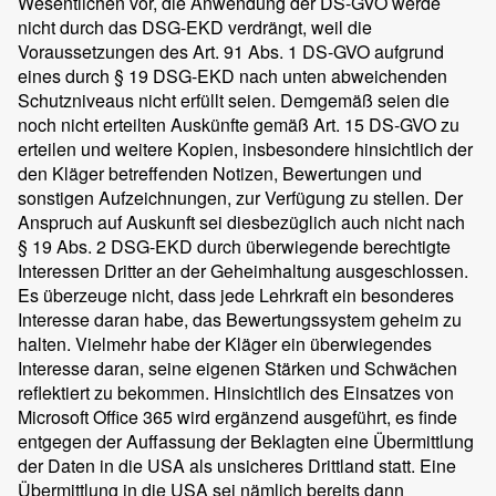
Wesentlichen vor, die Anwendung der DS-GVO werde
nicht durch das DSG-EKD verdrängt, weil die
Voraussetzungen des Art. 91 Abs. 1 DS-GVO aufgrund
eines durch § 19 DSG-EKD nach unten abweichenden
Schutzniveaus nicht erfüllt seien. Demgemäß seien die
noch nicht erteilten Auskünfte gemäß Art. 15 DS-GVO zu
erteilen und weitere Kopien, insbesondere hinsichtlich der
den Kläger betreffenden Notizen, Bewertungen und
sonstigen Aufzeichnungen, zur Verfügung zu stellen. Der
Anspruch auf Auskunft sei diesbezüglich auch nicht nach
§ 19 Abs. 2 DSG-EKD durch überwiegende berechtigte
Interessen Dritter an der Geheimhaltung ausgeschlossen.
Es überzeuge nicht, dass jede Lehrkraft ein besonderes
Interesse daran habe, das Bewertungssystem geheim zu
halten. Vielmehr habe der Kläger ein überwiegendes
Interesse daran, seine eigenen Stärken und Schwächen
reflektiert zu bekommen. Hinsichtlich des Einsatzes von
Microsoft Office 365 wird ergänzend ausgeführt, es finde
entgegen der Auffassung der Beklagten eine Übermittlung
der Daten in die USA als unsicheres Drittland statt. Eine
Übermittlung in die USA sei nämlich bereits dann