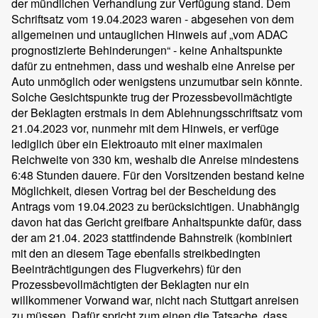
der mündlichen Verhandlung zur Verfügung stand. Dem
Schriftsatz vom 19.04.2023 waren - abgesehen von dem
allgemeinen und untauglichen Hinweis auf „vom ADAC
prognostizierte Behinderungen“ - keine Anhaltspunkte
dafür zu entnehmen, dass und weshalb eine Anreise per
Auto unmöglich oder wenigstens unzumutbar sein könnte.
Solche Gesichtspunkte trug der Prozessbevollmächtigte
der Beklagten erstmals in dem Ablehnungsschriftsatz vom
21.04.2023 vor, nunmehr mit dem Hinweis, er verfüge
lediglich über ein Elektroauto mit einer maximalen
Reichweite von 330 km, weshalb die Anreise mindestens
6:48 Stunden dauere. Für den Vorsitzenden bestand keine
Möglichkeit, diesen Vortrag bei der Bescheidung des
Antrags vom 19.04.2023 zu berücksichtigen. Unabhängig
davon hat das Gericht greifbare Anhaltspunkte dafür, dass
der am 21.04. 2023 stattfindende Bahnstreik (kombiniert
mit den an diesem Tage ebenfalls streikbedingten
Beeinträchtigungen des Flugverkehrs) für den
Prozessbevollmächtigten der Beklagten nur ein
willkommener Vorwand war, nicht nach Stuttgart anreisen
zu müssen. Dafür spricht zum einen die Tatsache, dass