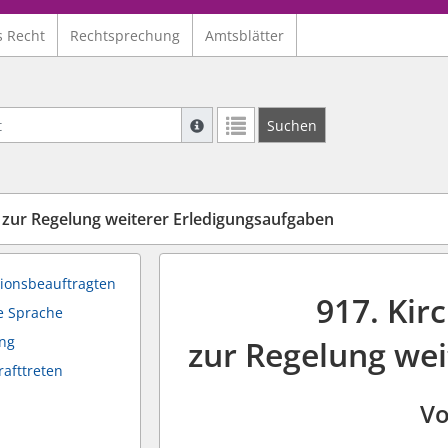
s Recht
Rechtsprechung
Amtsblätter
Suche mit Platzhalter "*", Bsp. Pfarrer*,
Suchen
Weitere Suchoperatoren finden Sie in un
 zur Regelung weiterer Erledigungsaufgaben
sionsbeauftragten
917. Kir
e Sprache
ng
zur Regelung we
rafttreten
Vo