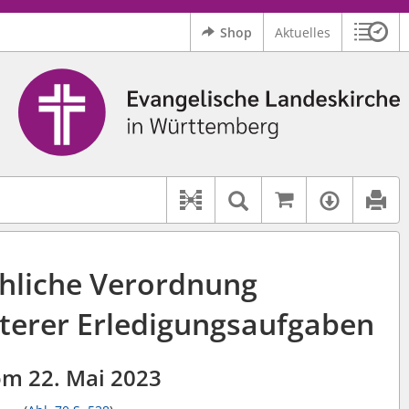
Shop
Aktuelles
Sitzu
Logo Ev. Landeskirche in Württemberg
 findet auch: "Pfarrerinitiative" oder "Pfarrerausschuss".
serer Hilfe.
Auf kirchenr
Textsuche im D
Verfüg
Dokument-Beziehungen
chliche Verordnung
iterer Erledigungsaufgaben
m 22. Mai 2023