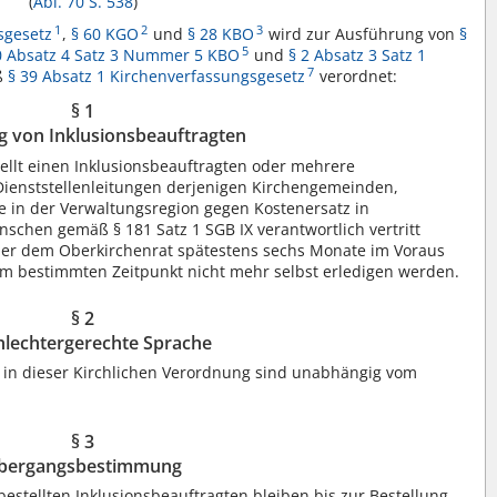
(
Abl. 70 S. 538
)
1
2
3
sgesetz
,
§ 60 KGO
und
§ 28 KBO
wird zur Ausführung von
§
5
0 Absatz 4 Satz 3 Nummer 5 KBO
und
§ 2 Absatz 3 Satz 1
7
ß
§ 39 Absatz 1 Kirchenverfassungsgesetz
verordnet:
§ 1
g von Inklusionsbeauftragten
ellt einen Inklusionsbeauftragten oder mehrere
 Dienststellenleitungen derjenigen Kirchengemeinden,
e in der Verwaltungsregion gegen Kostenersatz in
chen gemäß § 181 Satz 1 SGB IX verantwortlich vertritt
ber dem Oberkirchenrat spätestens sechs Monate im Voraus
nem bestimmten Zeitpunkt nicht mehr selbst erledigen werden.
§ 2
lechtergerechte Sprache
in dieser Kirchlichen Verordnung sind unabhängig vom
§ 3
bergangsbestimmung
bestellten Inklusionsbeauftragten bleiben bis zur Bestellung