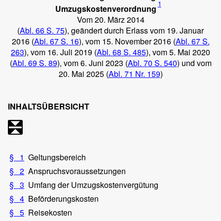
1
Umzugskostenverordnung
Vom 20. März 2014
(
Abl. 66 S. 75
), geändert durch Erlass vom 19. Januar
2016 (
Abl. 67 S. 16
), vom 15. November 2016 (
Abl. 67 S.
263
), vom 16. Juli 2019 (
Abl. 68 S. 485
), vom 5. Mai 2020
(
Abl. 69 S. 89
), vom 6. Juni 2023 (
Abl. 70 S. 540
) und vom
20. Mai 2025 (
Abl. 71 Nr. 159
)
INHALTSÜBERSICHT
§ 1
Geltungsbereich
§ 2
Anspruchsvoraussetzungen
§ 3
Umfang der Umzugskostenvergütung
§ 4
Beförderungskosten
§ 5
Reisekosten