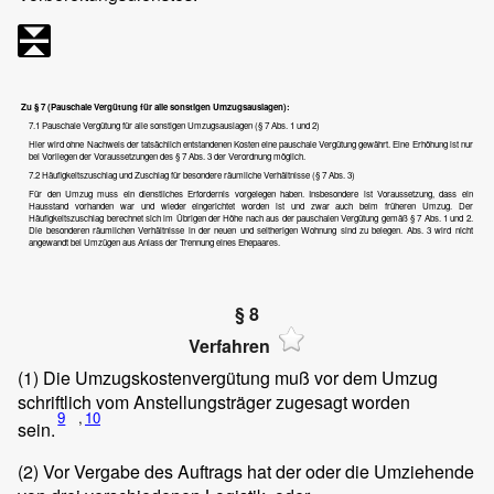
Zu § 7 (Pauschale Vergütung für alle sonstigen Umzugsauslagen):
7.1 Pauschale Vergütung für alle sonstigen Umzugsauslagen (§ 7 Abs. 1 und 2)
Hier wird ohne Nachweis der tatsächlich entstandenen Kosten eine pauschale Vergütung gewährt. Eine Erhöhung ist nur
bei Vorliegen der Voraussetzungen des § 7 Abs. 3 der Verordnung möglich.
7.2 Häufigkeitszuschlag und Zuschlag für besondere räumliche Verhältnisse (§ 7 Abs. 3)
Für den Umzug muss ein dienstliches Erfordernis vorgelegen haben. Insbesondere ist Voraussetzung, dass ein
Hausstand vorhanden war und wieder eingerichtet worden ist und zwar auch beim früheren Umzug. Der
Häufigkeitszuschlag berechnet sich im Übrigen der Höhe nach aus der pauschalen Vergütung gemäß § 7 Abs. 1 und 2.
Die besonderen räumlichen Verhältnisse in der neuen und seitherigen Wohnung sind zu belegen. Abs. 3 wird nicht
angewandt bei Umzügen aus Anlass der Trennung eines Ehepaares.
§ 8
Verfahren
(1)
Die Umzugskostenvergütung muß vor dem Umzug
schriftlich vom Anstellungsträger zugesagt worden
9
,
10
sein.
(2)
Vor Vergabe des Auftrags hat der oder die Umziehende