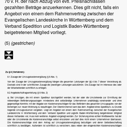
70 v. H. der nach Abzug von evtl. Preisnachlässen
gezahlten Beträge anzuerkennen. Dies gilt nicht, falls ein
Angebot von einem dem Rahmenvertrag zwischen der
Evangelischen Landeskirche in Württemberg und dem
Verband Spedition und Logistik Baden-Württemberg
beigetretenen Mitglied vorliegt.
(5)
(gestrichen)
Zu § 8 (Verfahren):
8.1 Zusage der Umzugskostenvergütung (§ 8 Abs. 1)
Von der Zusage der Umzugskostenvergütung hängen die gesamten Leistungen der §§ 4 bis 7 dieser Verordnung ab.
Deshalb sind in der schriftlichen Zusage die jeweiligen Leistungen aufzuführen. Die Zusage hat im Interesse des oder
der Mitarbeitenden schriftlich zu erfolgen.
8.2 Angebote/Auftragserteilung (§ 8 Abs. 2)
a) Bei Umzügen, die mit einem Spediteur durchgeführt werden, hat der oder die Umziehende zur Ermittlung der
notwendigen Beförderungsauslagen mindestens drei selbständige Unternehmen unabhängig voneinander und ohne
gegenseitige Kenntnis mit der Abgabe von Kostenvoranschlägen für das Befördern des gesamten Umzugsgutes von der
bisherigen zur neuen Wohnung zu beauftragen. Der Oberkirchenrat kann das dem Angebot eines Spediteurs zu Grunde
liegende Umzugsvolumen vorgeben. Liegt ein Angebot von einem dem Rahmenvertrag zwischen der Evangelischen
Landeskirche in Württemberg und dem Verband Spedition und Logistik Baden-Württemberg beigetretenen Mitglied
dieses Verbandes vor, muss kein weiteres Angebot vorgelegt werden. Zur Sicherung eines echten Wettbewerbs hat der
oder die Umziehende die Kostenvoranschläge selbst einzuholen und darf dies nicht einem Unternehmen überlassen.
Die Kostenvoranschläge sind dem Antrag auf Umzugskostenvergütung beizufügen und deren Selbstbeschaffung
schriftlich zu bestätigen. Außerdem ist schriftlich zu versichern, dass neben den eingereichten Kostenvoranschlägen