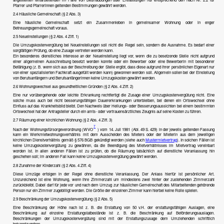
Pfarrer und Pfarrerinnen geltenden Bestimmungen gewährt werden.
2.4 Häusliche Gemeinschaft (§ 2 Abs. 3)
Eine häusliche Gemeinschaft setzt ein Zusammenleben in gemeinsamer Wohnung oder in enger
Betreuungsgemeinschaft voraus.
2.5 Neueinstellungen (§ 2 Abs. 4 Ziff. 1)
Die Umzugskostenvergütung bei Neueinstellungen soll nicht die Regel sein, sondern die Ausnahme. Es bedarf einer
sorgfältigen Prüfung, ob eine Zusage vertreten werden kann.
Ein besonderes dienstliches Interesse an der Neueinstellung liegt vor, wenn die zu besetzende Stelle nicht aufgrund
einer allgemeinen Ausschreibung besetzt werden konnte oder ein Bewerber oder eine Bewerberin mit besonderer
Befähigung (z. B. wenn sich aus der Beschreibung der Stelle ergibt, dass diese aufgrund ihrer persönlichen Eigenart nur
von einer spezialisierten Fachkraft ausgefüllt werden kann) gewonnen werden soll. Allgemein sollen bei der Einstellung
von Berufsanfängern und Berufsanfängerinnen keine Umzugskosten gewährt werden.
2.6 Wohnungswechsel aus gesundheitlichen Gründen (§ 2 Abs. 4 Ziff. 2)
Eine nur vorübergehende oder leichte Erkrankung rechtfertigt die Zusage einer Umzugskostenvergütung nicht. Eine
solche muss auch bei nicht besserungsfähigen Dauererkrankungen unterbleiben, bei denen ein Ortswechsel ohne
Einfluss auf das Krankheitsbild bleibt. Den Nachweis über Heilungs- oder Besserungsaussichten bei einem bestimmten
Ortswechsel hat der Antragsteller durch ein amts- oder vertrauensärztliches Zeugnis auf seine Kosten zu führen.
2.7 Räumung einer kirchlichen Wohnung (§ 2 Abs. 4 Ziff. 3)
7
Nach der Wohnungsfürsorgeverordnung (WVO
) vom 14. Juli 1981 (Abl. 49 S. 429) in der jeweils geltenden Fassung
kann ein Werkmietwohnungsverhältnis mit dem Ausscheiden des Mieters oder der Mieterin aus dem jeweiligen
kirchlichen Dienstverhältnis gemäß § 576 BGB gekündigt werden (siehe auch
Mustermietvertrag
). In solchen Fällen ist
keine Umzugskostenvergütung zu gewähren, da die Beendigung des Mietverhältnisses im Mietvertrag vereinbart
worden ist. In allen anderen Fällen ist zu prüfen, ob die Räumung tatsächlich auf dienstliche Veranlassung hin
geschehen soll; im anderen Fall kann keine Umzugskostenvergütung gewährt werden.
2.8 Zunahme der Kinderzahl (§ 2 Abs. 4 Ziff. 4)
Diese Umzüge erfolgen in der Regel ohne dienstliche Veranlassung. Der Anlass hierfür ist persönlicher Art.
Unzureichend ist eine Wohnung, wenn ihre Zimmerzahl um mindestens zwei hinter der zustehenden Zimmerzahl
zurückbleibt. Dabei darf für jede vor und nach dem Umzug zur häuslichen Gemeinschaft des Mitarbeitenden gehörende
Person nur ein Zimmer zugebilligt werden. Die Größe der einzelnen Zimmer kann hierbei keine Rolle spielen.
2.9 Beschränkung der Umzugskostenvergütung (§ 2 Abs. 5)
Eine Beschränkung der Höhe nach ist z. B. die Erstattung von 50 v.H. der erstattungsfähigen Auslagen, eine
Beschränkung auf einzelne Erstattungstatbestände ist z. B. die Beschränkung auf Beförderungsauslagen.
Beschränkungen der Umzugskostenvergütung sind mit der Erstattungszusage dem Umziehenden schriftlich
bekanntzugeben.