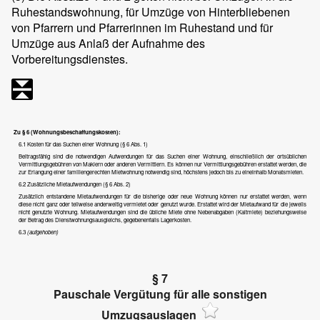
Ruhestandswohnung, für Umzüge von Hinterbliebenen
von Pfarrern und Pfarrerinnen im Ruhestand und für
Umzüge aus Anlaß der Aufnahme des
Vorbereitungsdienstes.
Zu § 6 (Wohnungsbeschaffungskosten):
6.1 Kosten für das Suchen einer Wohnung (§ 6 Abs. 1)
Beitragsfähig sind die notwendigen Aufwendungen für das Suchen einer Wohnung, einschließlich der ortsüblichen
Vermittlungsgebühren von Maklern oder anderen Vermittlern. Es können nur Vermittlungsgebühren erstattet werden, die
zur Erlangung einer familiengerechten Mietwohnung notwendig sind, höchstens jedoch bis zu eineinhalb Monatsmieten.
6.2 Zusätzliche Mietaufwendungen (§ 6 Abs. 2)
Zusätzlich entstandene Mietaufwendungen für die bisherige oder neue Wohnung können nur erstattet werden, wenn
diese nicht ganz oder teilweise anderweitig vermietet oder genutzt wurde. Erstattet wird der Mietaufwand für die jeweils
nicht genutzte Wohnung. Mietaufwendungen sind die übliche Miete ohne Nebenabgaben (Kaltmiete) beziehungsweise
der Betrag des Dienstwohnungsausgleichs, gegebenenfalls Lagerkosten.
6.3
(aufgehoben)
§ 7
Pauschale Vergütung für alle sonstigen
Umzugsauslagen