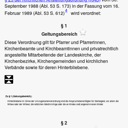
September 1988 (Abl. 53 S. 173) in der Fassung vom 16.
4
Februar 1989 (Abl. 53 S. 612)
wird verordnet:
§ 1
Geltungsbereich
Diese Verordnung gilt für Pfarrer und Pfarrerinnen,
Kirchenbeamte und Kirchbeamtinnen und privatrechtlich
angestellte Mitarbeitende der Landeskirche, der
Kirchenbezirke, Kirchengemeinden und kirchlichen
Verbände sowie für deren Hinterbliebene.
Zu § 1 (Geltungsbereich):
Hinterbliebene im Sinne der Umzugskostenverordnung sind die Anspruchsberechtigten für Sterbegeld, vor allem die
Witwe oder der Witwer, die leiblichen Abkömmlinge oder die an Kindes statt angenommenen Kinder.
§ 2