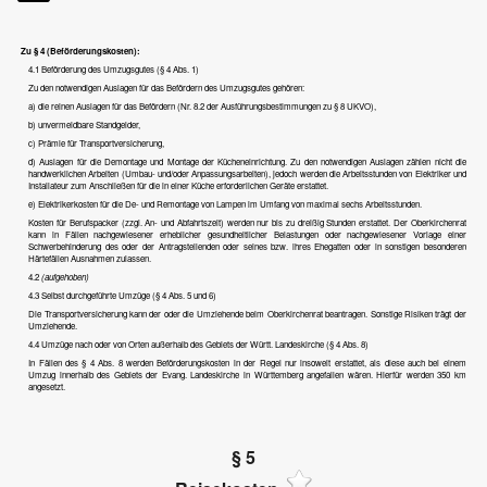
Zu § 4 (Beförderungskosten):
4.1 Beförderung des Umzugsgutes (§ 4 Abs. 1)
Zu den notwendigen Auslagen für das Befördern des Umzugsgutes gehören:
a) die reinen Auslagen für das Befördern (Nr. 8.2 der Ausführungsbestimmungen zu § 8 UKVO),
b) unvermeidbare Standgelder,
c) Prämie für Transportversicherung,
d) Auslagen für die Demontage und Montage der Kücheneinrichtung. Zu den notwendigen Auslagen zählen nicht die
handwerklichen Arbeiten (Umbau- und/oder Anpassungsarbeiten), jedoch werden die Arbeitsstunden von Elektriker und
Installateur zum Anschließen für die in einer Küche erforderlichen Geräte erstattet.
e) Elektrikerkosten für die De- und Remontage von Lampen im Umfang von maximal sechs Arbeitsstunden.
Kosten für Berufspacker (zzgl. An- und Abfahrtszeit) werden nur bis zu dreißig Stunden erstattet. Der Oberkirchenrat
kann in Fällen nachgewiesener erheblicher gesundheitlicher Belastungen oder nachgewiesener Vorlage einer
Schwerbehinderung des oder der Antragstellenden oder seines bzw. ihres Ehegatten oder in sonstigen besonderen
Härtefällen Ausnahmen zulassen.
4.2
(aufgehoben)
4.3 Selbst durchgeführte Umzüge (§ 4 Abs. 5 und 6)
Die Transportversicherung kann der oder die Umziehende beim Oberkirchenrat beantragen. Sonstige Risiken trägt der
Umziehende.
4.4 Umzüge nach oder von Orten außerhalb des Gebiets der Württ. Landeskirche (§ 4 Abs. 8)
In Fällen des § 4 Abs. 8 werden Beförderungskosten in der Regel nur insoweit erstattet, als diese auch bei einem
Umzug innerhalb des Gebiets der Evang. Landeskirche in Württemberg angefallen wären. Hierfür werden 350 km
angesetzt.
§ 5