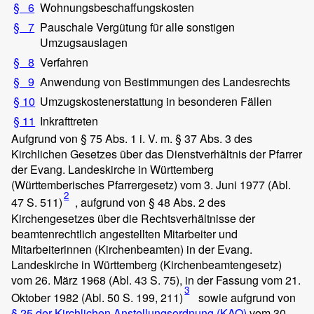
§ 6
Wohnungsbeschaffungskosten
§ 7
Pauschale Vergütung für alle sonstigen
Umzugsauslagen
§ 8
Verfahren
§ 9
Anwendung von Bestimmungen des Landesrechts
§ 10
Umzugskostenerstattung in besonderen Fällen
§ 11
Inkrafttreten
Aufgrund von § 75 Abs. 1 i. V. m. § 37 Abs. 3 des
Kirchlichen Gesetzes über das Dienstverhältnis der Pfarrer
der Evang. Landeskirche in Württemberg
(Württemberisches Pfarrergesetz) vom 3. Juni 1977 (Abl.
2
47 S. 511)
, aufgrund von § 48 Abs. 2 des
Kirchengesetzes über die Rechtsverhältnisse der
beamtenrechtlich angestellten Mitarbeiter und
Mitarbeiterinnen (Kirchenbeamten) in der Evang.
Landeskirche in Württemberg (Kirchenbeamtengesetz)
vom 26. März 1968 (Abl. 43 S. 75), in der Fassung vom 21.
3
Oktober 1982 (Abl. 50 S. 199, 211)
sowie aufgrund von
§ 25 der Kirchlichen Anstellungsordnung (KAO)
vom 30.