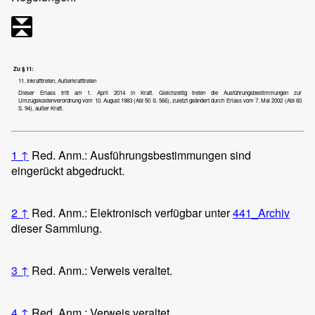
Zu § 11:
11. Inkrafttreten, Außerkrafttreten
Dieser Erlass tritt am 1. April 2014 in Kraft. Gleichzeitig treten die Ausführungsbestimmungen zur
Umzugskostenverordnung vom 10. August 1983 (Abl 50 S. 566), zuletzt geändert durch Erlass vom 7. Mai 2002 (Abl 60
S. 94), außer Kraft.
1
↑
Red. Anm.: Ausführungsbestimmungen sind
eingerückt abgedruckt.
2
↑
Red. Anm.: Elektronisch verfügbar unter
441_Archiv
dieser Sammlung.
3
↑
Red. Anm.: Verweis veraltet.
4
↑
Red. Anm.: Verweis veraltet.