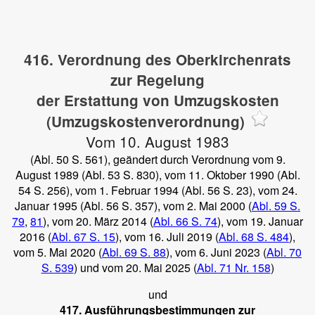
416. Verordnung des Oberkirchenrats
zur Regelung
der Erstattung von Umzugskosten
(Umzugskostenverordnung)
Vom 10. August 1983
(Abl. 50 S. 561), geändert durch Verordnung vom 9.
August 1989 (Abl. 53 S. 830), vom 11. Oktober 1990 (Abl.
54 S. 256), vom 1. Februar 1994 (Abl. 56 S. 23), vom 24.
Januar 1995 (Abl. 56 S. 357), vom 2. Mai 2000 (
Abl. 59 S.
79
,
81
), vom 20. März 2014 (
Abl. 66 S. 74
), vom 19. Januar
2016 (
Abl. 67 S. 15
), vom 16. Juli 2019 (
Abl. 68 S. 484
),
vom 5. Mai 2020 (
Abl. 69 S. 88
), vom 6. Juni 2023 (
Abl. 70
S. 539
) und vom 20. Mai 2025 (
Abl. 71 Nr. 158
)
und
417. Ausführungsbestimmungen zur