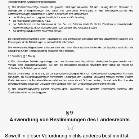
keine günstigeren Angebote vorgelegen haben.
b) Alle Kostenvoranschläge müssen die gleichen Leistungen umfassen. Art und Umfang der im Einzelnen zu
erbringenden Umzugsleistungen sind daher mit gesonderter Preisangabe in das Leistungsverzeichnis des
Kostenvoranschlages aufzunehmen. Einzeln auszuweisen sind insbesondere
der Umfang des Umzugsgutes (benötigter Laderaum in Kubikmeter),
die Frachtkosten von Haus zu Haus,
der Zeitaufwand und die Lohnkosten für das Be- und Entladen sowie für die im Einzelnen zu bezeichnenden
Nebenleistungen (z. B. für Montagearbeiten oder das Ein- und Auspacken) sowie
der Umfang und die Kosten des Packmaterials.
Bei Kostenvoranschlägen mit einem Pauschalpreis sind die einzelnen Leistungen ebenfalls auszuweisen; lediglich eine
Preisangabe für die Teilleistungen ist insoweit nicht erforderlich.
Die Kostenvoranschläge müssen außerdem stets auch einen Gesamtpreis enthalten, den der Spediteur verbindlich als
Obergrenze für den Rechnungsbetrag anerkannt hat (Festpreis).
8.3 Erstattung (§ 8 Abs. 4)
a) Die notwendigen Beförderungsauslagen nach dem Kostenvoranschlag mit dem niedrigsten Festpreis werden nach
Vorlage eines Zahlungsnachweises, aus dem die entstandene Belastung hervorgeht unter Abzug der Kosten für
nichterbrachte Teilleistungen erstattet.
Der/die Umziehende hat im Antrag auf Umzugskostenvergütung auf dem vom Oberkirchenrat vorgegebenen Formular
anzugeben, ob alle umzugsvertraglich vereinbarten Leistungen vom Spediteur vollständig erbracht wurden. Höhere
Kosten können nur in Ausnahmefällen erstattet werden, wenn sie auf Gründen beruhen, die erst nach Abschluss des
Umzugsvertrages eingetreten und weder vom Spediteur noch vom Umziehenden zu verantworten sind.
b) Der Beförderungsvertrag kommt zwischen dem Unternehmen und dem/der Umziehenden zustande. Der
Oberkirchenrat ist nicht Auftraggeber.
§ 9
Anwendung von Bestimmungen des Landesrechts
Soweit in dieser Verordnung nichts anderes bestimmt ist,