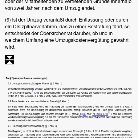
oder der Mitarbeitenden zu vertretenden Grunde innerhalb
von zwei Jahren nach dem Umzug endet.
(6)
Ist der Umzug veranlaßt durch Entlassung oder durch
ein Disizplinarverfahren, das zu einer Bestrafung führt, so
entscheidet der Oberkirchenrat darüber, ob und in
welchem Umfang eine Umzugskostenvergütung gewährt
wird.
Zu § 2 (Anspruchsvoraussetzungen):
2.1 Umzugskostenvergütung der Pfarrer (§ 2 Abs. 1)
Umzugskostenvergütung erhalten auch Pfarrer und Pfarrerinnen im unständigen Dienst der Landeskirche (vgl. § 2 Abs.
5
3 Württ. Pfarrergesetz
).Auf die Beschränkungen bei Umzügen aus Anlass der Aufnahme in den Vorbereitungsdienst
in den §§ 4 Abs. 7, 5 Abs. 4, 6 Abs. 3 und 7 Abs. 4 der Verordnung wird verwiesen.
2.2 Ausscheiden aus dem unmittelbaren Dienst (§ 2 Abs. 1)
Im Falle einer Beurlaubung wird die Räumung der seitherigen Dienstwohnung wie ein Umzug nach § 2 Abs. 1
behandelt, wenn die Beurlaubung im dienstlichen Interesse erfolgt. Dasselbe gilt im Falle einer Zuweisung oder
6
Abordnung. Bei Beurlaubungen aus privaten Gründen (z. B. gemäß
§§ 69
oder
71 PfDG. EKD
) oder bei Elternzeit
wird eine Umzugskostenvergütung nur bei der Rückkehr in den unmittelbaren Dienst gewährt. Satz 3 gilt bei Entlassung
aus dem landeskirchlichen Dienst entsprechend.
2.3 Räumung einer Dienstwohnung (§ 2 Abs. 2)
Die Regelung ist nicht für Dienstmietwohnungen anzuwenden; für sie gilt § 2 Abs. 4 Nr. 3. Eine Umzugskostenvergütung
anlässlich der Räumung einer Dienstwohnung kann auch Kirchenbeamten, Kirchenbeamtinnen und privatrechtlich
angestellten Mitarbeitenden im Falle von Beurlaubungen oder Entlassungen nur entsprechend den nach Nr. 2.2 für