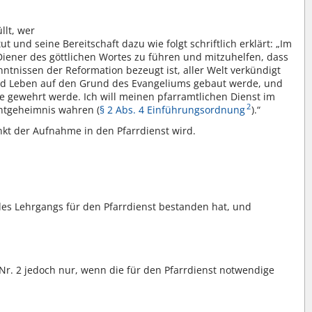
llt, wer
und seine Bereitschaft dazu wie folgt schriftlich erklärt: „Im
 Diener des göttlichen Wortes zu führen und mitzuhelfen, dass
nntnissen der Reformation bezeugt ist, aller Welt verkündigt
e und Leben auf den Grund des Evangeliums gebaut werde, und
e gewehrt werde. Ich will meinen pfarramtlichen Dienst im
2
htgeheimnis wahren (
§ 2 Abs. 4 Einführungsordnung
).“
unkt der Aufnahme in den Pfarrdienst wird.
 des Lehrgangs für den Pfarrdienst bestanden hat, und
Nr. 2 jedoch nur, wenn die für den Pfarrdienst notwendige