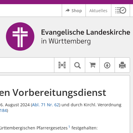
Shop
Aktuelles
Sitzu
Logo Ev. Landeskirche in Württemberg
 findet auch: "Pfarrerinitiative" oder "Pfarrerausschuss".
serer Hilfe.
Auf kirchenr
Textsuche im D
Verfüg
Dokument-Beziehungen
den Vorbereitungsdienst
6. August 2024 (
Abl. 71 Nr. 62
) und durch Kirchl. Verordnung
 184
)
1
Württembergischen Pfarrergesetzes
festgehalten: