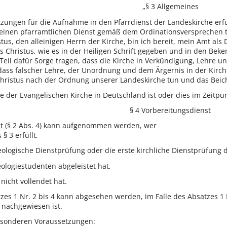
„§ 3 Allgemeines
zungen für die Aufnahme in den Pfarrdienst der Landeskirche erfü
seinen pfarramtlichen Dienst gemäß dem Ordinationsversprechen tut 
tus, den alleinigen Herrn der Kirche, bin ich bereit, mein Amt als
 Christus, wie es in der Heiligen Schrift gegeben und in den Beke
m Teil dafür Sorge tragen, dass die Kirche in Verkündigung, Lehr
 dass falscher Lehre, der Unordnung und dem Ärgernis in der Kirch
hristus nach der Ordnung unserer Landeskirche tun und das Beic
he der Evangelischen Kirche in Deutschland ist oder dies im Zeitp
§ 4 Vorbereitungsdienst
t (§ 2 Abs. 4) kann aufgenommen werden, wer
§ 3 erfüllt,
eologische Dienstprüfung oder die erste kirchliche Dienstprüfung
ologiestudenten abgeleistet hat,
nicht vollendet hat.
es 1 Nr. 2 bis 4 kann abgesehen werden, im Falle des Absatzes 1 
 nachgewiesen ist.
esonderen Voraussetzungen: