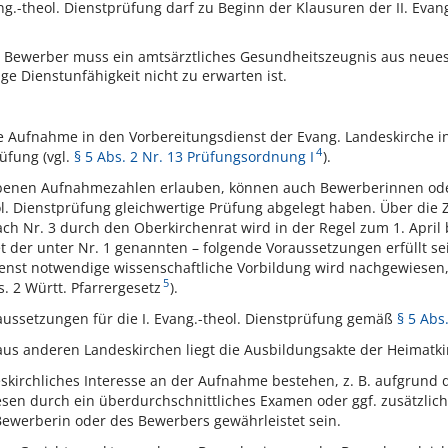
ng.-theol. Dienstprüfung darf zu Beginn der Klausuren der II. Evang
 Bewerber muss ein amtsärztliches Gesundheitszeugnis aus neuest
ige Dienstunfähigkeit nicht zu erwarten ist.
Aufnahme in den Vorbereitungsdienst der Evang. Landeskirche in 
4
üfung (vgl.
§ 5 Abs. 2 Nr. 13 Prüfungsordnung I
).
ebenen Aufnahmezahlen erlauben, können auch Bewerberinnen od
eol. Dienstprüfung gleichwertige Prüfung abgelegt haben. Über d
 Nr. 3 durch den Oberkirchenrat wird in der Regel zum 1. April b
der unter Nr. 1 genannten – folgende Voraussetzungen erfüllt se
ienst notwendige wissenschaftliche Vorbildung wird nachgewiesen
5
. 2 Württ. Pfarrergesetz
).
ussetzungen für die I. Evang.-theol. Dienstprüfung gemäß
§ 5 Abs.
us anderen Landeskirchen liegt die Ausbildungsakte der Heimatki
skirchliches Interesse an der Aufnahme bestehen, z. B. aufgrund 
en durch ein überdurchschnittliches Examen oder ggf. zusätzliche 
r Bewerberin oder des Bewerbers gewährleistet sein.