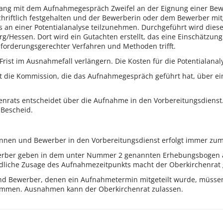
g mit dem Aufnahmegespräch Zweifel an der Eignung einer Bewer
hriftlich festgehalten und der Bewerberin oder dem Bewerber mitg
s an einer Potentialanalyse teilzunehmen. Durchgeführt wird diese
rg/Hessen. Dort wird ein Gutachten erstellt, das eine Einschätz
nforderungsgerechter Verfahren und Methoden trifft.
rist im Ausnahmefall verlängern. Die Kosten für die Potentialanaly
t die Kommission, die das Aufnahmegespräch geführt hat, über e
enrats entscheidet über die Aufnahme in den Vorbereitungsdienst
 Bescheid.
nen und Bewerber in den Vorbereitungsdienst erfolgt immer zum 
rber geben in dem unter Nummer 2 genannten Erhebungsbogen an,
ndliche Zusage des Aufnahmezeitpunkts macht der Oberkirchenrat
d Bewerber, denen ein Aufnahmetermin mitgeteilt wurde, müssen
ommen. Ausnahmen kann der Oberkirchenrat zulassen.