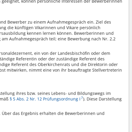
 geeignet, können persönliche Interessen der Bewerberinnen
n und Bewerber zu einem Aufnahmegespräch ein. Ziel des
ung die künftigen Vikarinnen und Vikare persönlich
karsausbildung kennen lernen können. Bewerberinnen und
ng am Aufnahmegespräch teil; eine Bewerbung nach Nr. 2.2
sonaldezernent, ein von der Landesbischöfin oder dem
ständige Referentin oder der zuständige Referent des
ndige Referent des Oberkirchenrats und die Direktorin oder
st mitwirken, nimmt eine von ihr beauftragte Stellvertreterin
tellung ihres bzw. seines Lebens- und Bildungswegs im
7
gemäß
§ 5 Abs. 2 Nr. 12 Prüfungsordnung I
). Diese Darstellung
. Über das Ergebnis erhalten die Bewerberinnen und