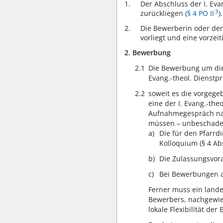
Der Abschluss der I. Eva
3
zurückliegen (
§ 4 PO II
).
Die Bewerberin oder der
vorliegt und eine vorzeit
2. Bewerbung
2.1
Die Bewerbung um die 
Evang.-theol. Dienstpr
2.2
soweit es die vorgeg
eine der I. Evang.-th
Aufnahmegespräch nach
müssen – unbeschadet 
Die für den Pfarrd
Kolloquium (§ 4 Abs
Die Zulassungsvora
Bei Bewerbungen a
Ferner muss ein lande
Bewerbers, nachgewies
lokale Flexibilität de