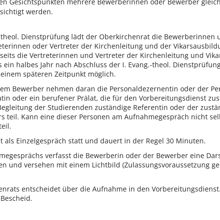
sen Gesichtspunkten mehrere Bewerberinnen oder Bewerber gleich
sichtigt werden.
.-theol. Dienstprüfung lädt der Oberkirchenrat die Bewerberinne
reterinnen oder Vertreter der Kirchenleitung und der Vikarsausbild
eits die Vertreterinnen und Vertreter der Kirchenleitung und Vi
ein halbes Jahr nach Abschluss der I. Evang.-theol. Dienstprüfu
u einem späteren Zeitpunkt möglich.
em Bewerber nehmen daran die Personaldezernentin oder der Per
tin oder ein berufener Prälat, die für den Vorbereitungsdienst zu
 Begleitung der Studierenden zuständige Referentin oder der zustä
rs teil. Kann eine dieser Personen am Aufnahmegespräch nicht selb
eil.
als Einzelgespräch statt und dauert in der Regel 30 Minuten.
megesprächs verfasst die Bewerberin oder der Bewerber eine Dars
en und versehen mit einem Lichtbild (Zulassungsvoraussetzung 
enrats entscheidet über die Aufnahme in den Vorbereitungsdienst
 Bescheid.