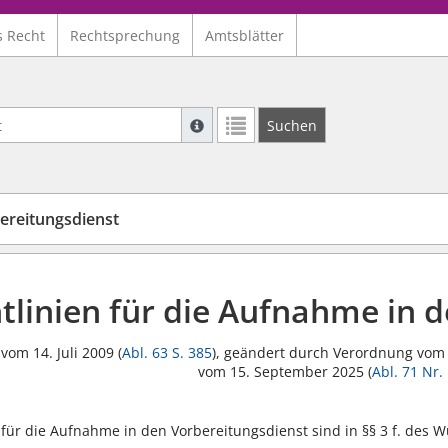
s Recht
Rechtsprechung
Amtsblätter
Suche mit Platzhalter "*", Bsp. Pfarrer*,
Suchen
Weitere Suchoperatoren finden Sie in un
ereitungsdienst
htlinien für die Aufnahme in 
vom 14. Juli 2009 (
Abl. 63 S. 385
), geändert durch Verordnung vom 
vom 15. September 2025 (
Abl. 71 Nr.
ür die Aufnahme in den Vorbereitungsdienst sind in §§ 3 f. des 