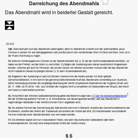
Darreichung des Abendmahls
Das Abendmahl wird in beiderlei Gestalt gereicht.
(Zu § 5)
12b.
Niemand kann sich das Abendmahl selbst geben, denn im Abendmahl schenkt sich der auferstandene Jesus
Christus in seinem für alle dahingegebenen Leib und Blut durch sein verheißendes Wort mit Brot und Wein. Dem ist in
der Praxis Rechnung zu tragen.
13.
Nehmen nichtevangelische Christen an der Abendmahlsfeier teil (z. B. bei der Konfirmandenabendmahlsfeier), so
haben sie die Freiheit, auf den Kelch zu verzichten. Zu Beginn der Austeilung kann darauf ausdrücklich hingewiesen
werden. Gleiches gilt auch für Personen, die auf den Genuß von Alkohol verzichten müssen oder die das Abendmahl
nicht in beiderlei Gestalt empfangen können (z. B. beim Krankenabendmahl).
14.
Regelform der Austeilung ist nach kirchlichem Herkommen die Hostie und der mit Wein gefüllte
Gemeinschaftskelch. In ihm kommt die gemeinschaftschenkende Kraft des Abendmahls sinnenfällig zum Ausdruck.
Seine Verwendung erfordert die sorgfältige Beachtung der hierfür empfohlenen Maßnahmen der Hygiene (Erlaß vom
28. 11. 1985, AZ 51.40 Nr. 145). Aus Gründen der Hygiene nicht zu empfehlen ist insbesondere der Brauch, den Kelch
von Hand zu Hand weiterzureichen.
7
15.
Hinsichtlich der örtlichen Gottesdienstordnung gelten die Bestimmungen des
§ 17 der Kirchengemeindeordnung
.
Bei der Einführung weiterer Formen (z. B. Einzelkelche) soll darauf geachtet werden, daß das Abendmahl in
regelmäßigen Abständen in der herkömmlichen Form angeboten wird.
16.
Als weitere Formen der Darreichung des Sakraments kommen in Betracht: Anstelle des Gemeinschaftskelchs der
Einzelkelch, anstelle des Weins der Traubensaft und anstelle der Hostie das Brot. Ein Nacheinander verschiedener
Formen innerhalb einer Abendmahlsfeier soll vermieden werden.
17.
Die Intinktion eignet sich nur in besonderen Fällen, wie beim ökumenischen Gottesdienst oder beim
Krankenabendmahl. Sie setzt eine entsprechende Größe der Hostie voraus.
§ 6