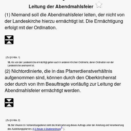
Leitung der Abendmahlsfeier
(1)
Niemand soll die Abendmahlsfeier leiten, der nicht von
der Landeskirche hierzu ermächtigt ist. Die Ermächtigung
erfolgt mit der Ordination.
(Zu § 6 Abs. 1)
18.
Als von der Landeskirche ermächtigt gelten auch in anderen Kirchen Ordinierte, deren Ordination von der
Landeskirche anerkannt ist.
(2)
Nichtordinierte, die in das Pfarrerdienstverhältnis
aufgenommen sind, können durch den Oberkirchenrat
oder durch von ihm Beauftragte vorläufig zur Leitung der
Abendmahlsfeier ermächtigt werden.
(Zu § 6 Abs. 2)
19.
Bei Vikaren im Vorbereitungsdienst steht die Wahrnehmung dieses Auftrags unter der Anleitung und Verantwortung
8
des Ausbildungspfarrers (
§ 2 Absatz 4 Studienordnung
).