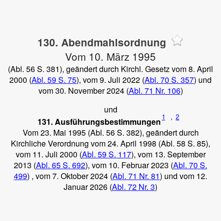
130. Abendmahlsordnung
Vom 10. März 1995
(Abl. 56 S. 381), geändert durch Kirchl. Gesetz vom 8. April
2000 (
Abl. 59 S. 75
), vom 9. Juli 2022 (
Abl. 70 S. 357
) und
vom 30. November 2024 (
Abl. 71 Nr. 106
)
und
1
,
2
131. Ausführungsbestimmungen
Vom 23. Mai 1995 (Abl. 56 S. 382), geändert durch
Kirchliche Verordnung vom 24. April 1998 (Abl. 58 S. 85),
vom 11. Juli 2000 (
Abl. 59 S. 117
), vom 13. September
2013 (
Abl. 65 S. 692
), vom 10. Februar 2023 (
Abl. 70 S.
499
) , vom 7. Oktober 2024 (
Abl. 71 Nr. 81
) und vom 12.
Januar 2026 (
Abl. 72 Nr. 3
)