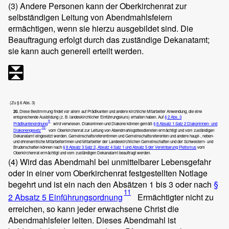
(3)
Andere Personen kann der Oberkirchenrat zur
selbständigen Leitung von Abendmahlsfeiern
ermächtigen, wenn sie hierzu ausgebildet sind. Die
Beauftragung erfolgt durch das zuständige Dekanatamt;
sie kann auch generell erteilt werden.
(Zu § 6 Abs. 3)
20.
Diese Bestimmung findet vor allem auf Prädikanten und andere kirchliche Mitarbeiter Anwendung, die eine
entsprechende Ausbildung (z. B. landeskirchlicher Einführungskurs) erhalten haben. Auf
§ 2 Abs. 3
9
Prädikantenordnung
wird verwiesen. Diakoninnen und Diakone können gemäß
§ 8 Absatz 1 Satz 2 Diakoninnen- und
10
Diakonengesetz
vom Oberkirchenrat zur Leitung von Abendmahlsgottesdiensten ermächtigt und vom zuständigen
Dekanatamt eingesetzt werden. Gemeinschaftsreferentinnen und Gemeinschaftsreferenten und andere haupt-, neben-
und ehrenamtliche Mitarbeiterinnen und Mitarbeiter der Landeskirchlichen Gemeinschaften und der Schwestern- und
Bruderschaften können nach
§ 8 Absatz 3 Satz 2, Absatz 4 Satz 1 und Absatz 5 der Vereinbarung Pietismus
vom
Oberkirchenrat ermächtigt und vom zuständigen Dekanatamt beauftragt werden.
(4)
Wird das Abendmahl bei unmittelbarer Lebensgefahr
oder in einer vom Oberkirchenrat festgestellten Notlage
begehrt und ist ein nach den Absätzen 1 bis 3 oder nach
§
11
2
Absatz 5 Einführungsordnung
Ermächtigter nicht zu
erreichen, so kann jeder erwachsene Christ die
Abendmahlsfeier leiten. Dieses Abendmahl ist