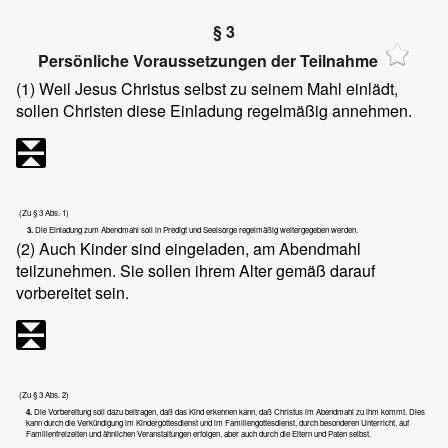
§ 3
Persönliche Voraussetzungen der Teilnahme
(1)
Weil Jesus Christus selbst zu seinem Mahl einlädt,
sollen Christen diese Einladung regelmäßig annehmen.
(Zu § 3 Abs. 1)
3.
Die Einladung zum Abendmahl soll in Predigt und Seelsorge regelmäßig weitergegeben werden.
(2)
Auch Kinder sind eingeladen, am Abendmahl
teilzunehmen. Sie sollen ihrem Alter gemäß darauf
vorbereitet sein.
(Zu § 3 Abs. 2)
4.
Die Vorbereitung soll dazu beitragen, daß das Kind erkennen kann, daß Christus im Abendmahl zu ihm kommt. Dies
kann durch die Verkündigung im Kindergottesdienst und im Familiengottesdienst, durch besonderen Unterricht, auf
Familienfreizeiten und ähnlichen Veranstaltungen erfolgen, aber auch durch die Eltern und Paten selbst.