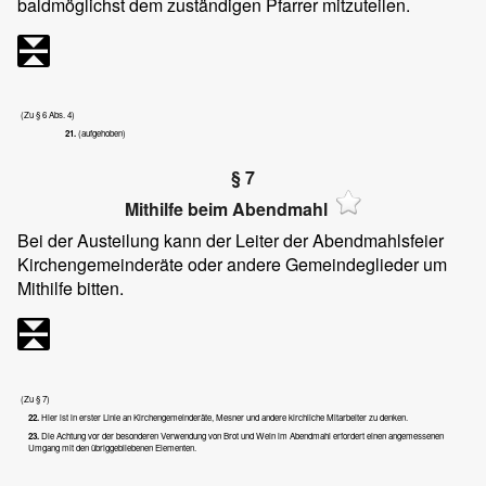
baldmöglichst dem zuständigen Pfarrer mitzuteilen.
(Zu § 6 Abs. 4)
21.
(aufgehoben)
§ 7
Mithilfe beim Abendmahl
Bei der Austeilung kann der Leiter der Abendmahlsfeier
Kirchengemeinderäte oder andere Gemeindeglieder um
Mithilfe bitten.
(Zu § 7)
22.
Hier ist in erster Linie an Kirchengemeinderäte, Mesner und andere kirchliche Mitarbeiter zu denken.
23.
Die Achtung vor der besonderen Verwendung von Brot und Wein im Abendmahl erfordert einen angemessenen
Umgang mit den übriggebliebenen Elementen.