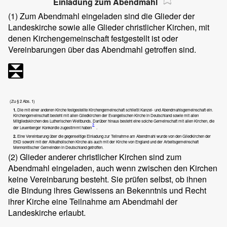
Einladung zum Abendmahl
(1)
Zum Abendmahl eingeladen sind die Glieder der
Landeskirche sowie alle Glieder christlicher Kirchen, mit
denen Kirchengemeinschaft festgestellt ist oder
Vereinbarungen über das Abendmahl getroffen sind.
(Zu § 2 Abs. 1)
1.
Die mit einer anderen Kirche festgestellte Kirchengemeinschaft schließt Kanzel- und Abendmahlsgemeinschaft ein.
Kirchengemeinschaft besteht mit allen Gliedkirchen der Evangelischen Kirche in Deutschland sowie mit allen
Mitgliedskirchen des Lutherischen Weltbunds. Darüber hinaus besteht eine solche Gemeinschaft mit allen Kirchen, die
3
der Leuenberger Konkordie zugestimmt haben
.
2.
Eine Vereinbarung über die gegenseitige Einladung zur Teilnahme am Abendmahl wurde von den Gliedkirchen der
EKD sowohl mit der Altkatholischen Kirche als auch mit der Kirche von England und der Arbeitsgemeinschaft
Mennonitischer Gemeinden in Deutschland getroffen.
(2)
Glieder anderer christlicher Kirchen sind zum
Abendmahl eingeladen, auch wenn zwischen den Kirchen
keine Vereinbarung besteht. Sie prüfen selbst, ob ihnen
die Bindung ihres Gewissens an Bekenntnis und Recht
ihrer Kirche eine Teilnahme am Abendmahl der
Landeskirche erlaubt.