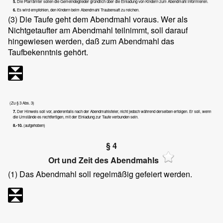
5.
Die Pfarrämter sollen die Gemeindeglieder gründlich über die Einladung von Kindern zum Abendmahl informieren.
6.
Es wird empfohlen, den Kindern beim Abendmahl Traubensaft zu reichen.
(3)
Die Taufe geht dem Abendmahl voraus. Wer als
Nichtgetaufter am Abendmahl teilnimmt, soll darauf
hingewiesen werden, daß zum Abendmahl das
Taufbekenntnis gehört.
(Zu § 3 Abs. 3)
7.
Der Hinweis soll vor, anderenfalls nach der Abendmahlsfeier, nicht jedoch während derselben erfolgen. Er soll, wenn
die Umstände es rechtfertigen, mit der Einladung zur Taufe verbunden sein.
8.-10.
(aufgehoben)
§ 4
Ort und Zeit des Abendmahls
(1)
Das Abendmahl soll regelmäßig gefeiert werden.