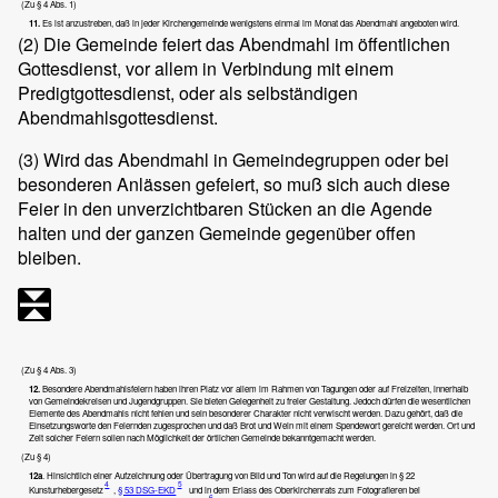
(Zu § 4 Abs. 1)
11.
Es ist anzustreben, daß in jeder Kirchengemeinde wenigstens einmal im Monat das Abendmahl angeboten wird.
(2)
Die Gemeinde feiert das Abendmahl im öffentlichen
Gottesdienst, vor allem in Verbindung mit einem
Predigtgottesdienst, oder als selbständigen
Abendmahlsgottesdienst.
(3)
Wird das Abendmahl in Gemeindegruppen oder bei
besonderen Anlässen gefeiert, so muß sich auch diese
Feier in den unverzichtbaren Stücken an die Agende
halten und der ganzen Gemeinde gegenüber offen
bleiben.
(Zu § 4 Abs. 3)
12.
Besondere Abendmahlsfeiern haben ihren Platz vor allem im Rahmen von Tagungen oder auf Freizeiten, innerhalb
von Gemeindekreisen und Jugendgruppen. Sie bieten Gelegenheit zu freier Gestaltung. Jedoch dürfen die wesentlichen
Elemente des Abendmahls nicht fehlen und sein besonderer Charakter nicht verwischt werden. Dazu gehört, daß die
Einsetzungsworte den Feiernden zugesprochen und daß Brot und Wein mit einem Spendewort gereicht werden. Ort und
Zeit solcher Feiern sollen nach Möglichkeit der örtlichen Gemeinde bekanntgemacht werden.
(Zu § 4)
12a
. Hinsichtlich einer Aufzeichnung oder Übertragung von Bild und Ton wird auf die Regelungen in § 22
4
5
Kunsturhebergesetz
,
§ 53 DSG-EKD
und in dem Erlass des Oberkirchenrats zum Fotografieren bei
6